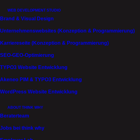
WEB DEVELOPMENT STUDIO
Brand & Visual Design
Unternehmenswebsites (Konzeption & Programmierung)
Karriereseite (Konzeption & Programmierung)
WIR VERBINDEN
SEO-GEO-Optimierung
IDENTITÄT, KULTUR,
TYPO3 Website Entwicklung
KOMMUNIKATION UND
TECHNOLOGIE ZU EINER
Akeneo PIM & TYPO3 Entwicklung
WIRKSAMEN
WordPress Website Entwicklung
ARBEITSWELT.
ABOUT THINK WHY
Eine starke Arbeitgebermarke entsteht nicht allein
Beraterteam
durch gute Botschaften. Sie wird im Alltag spürbar: in
Jobs bei think why
Führung, Zusammenarbeit, Veränderung und den
Werkzeugen, mit denen Menschen arbeiten. Genau