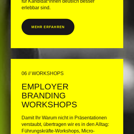
für Kandidat*innen deutlich besser
erlebbar sind.
MEHR ERFAHREN
06 // WORKSHOPS
EMPLOYER
BRANDING
WORKSHOPS
Damit Ihr Warum nicht in Präsentationen
verstaubt, übertragen wir es in den Alltag:
Führungskräfte-Workshops, Micro-