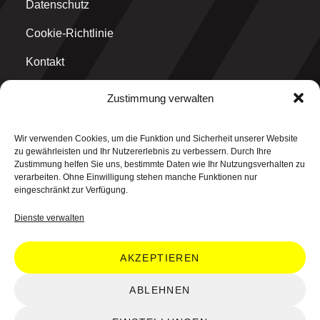
Datenschutz
Cookie-Richtlinie
Kontakt
Zustimmung verwalten
MAIN OFFICE
Wir verwenden Cookies, um die Funktion und Sicherheit unserer Website
think why GmbH
zu gewährleisten und Ihr Nutzererlebnis zu verbessern. Durch Ihre
Graf-Ulrich-Straße 1
Zustimmung helfen Sie uns, bestimmte Daten wie Ihr Nutzungsverhalten zu
71229 Leonberg
verarbeiten. Ohne Einwilligung stehen manche Funktionen nur
eingeschränkt zur Verfügung.
Dienste verwalten
AKZEPTIEREN
© 2026 think why GmbH. All rights reserved.
ABLEHNEN
48.802084° N, 9.015572° E