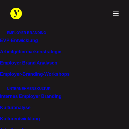
EMPLOYER BRANDING
EVP-Entwicklung
ARBEITGEBER
Arbeitgebermarken­strategie
MARKE
IST
Employer Brand Analysen
BEZIEHUNGS-SACHE
Employer-Branding-Workshops
UNTERNEHMENSKULTUR
MENSCHEN KÜNDIGEN
Internes Employer Branding
SELTEN NUR EINEN JOB.
Kulturanalyse
SIE KÜNDIGEN EIN
GEFÜHL!
Kulturentwicklung