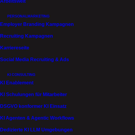
Arbeitswelt
PERSONALMARKETING
Employer Branding Kampagnen
Wir sprechen in Unternehmen gern über Kultur,
Recruiting Kampagnen
Werte, Bindung und Identifikation, als wären das
strategische Begriffe für PPT-Folien. In Wahrheit sind
Karriereseite
es Beziehungsfragen! Konkrete, manchmal
Social Media Recruiting & Ads
komplizierte, oft hoch emotionale Beziehungsfragen.
Mit kaum jemandem verbringen Menschen so viel
KI CONSULTING
bewusste Zeit wie mit ihren Arbeitskollegen. Wer
KI Enablement
zusammen Projekte stemmt, Deadlines hält, Krisen
aushält und kleine Siege feiert, baut Nähe auf. Man
KI Schulungen für Mitarbeiter
kennt die Stimmung des anderen oft besser als jede
DSGVO konformer KI Einsatz
KPI. Man spürt, wer unter Druck ruhig bleibt, wer
Verantwortung übernimmt, wer Energie gibt und wer
KI Agenten & Agentic Workflows
sie zieht.
Dedizierte KI LLM Umgebungen