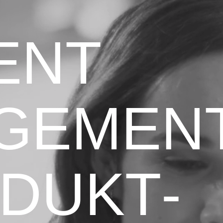
ENT
GEMEN
DUKT­­