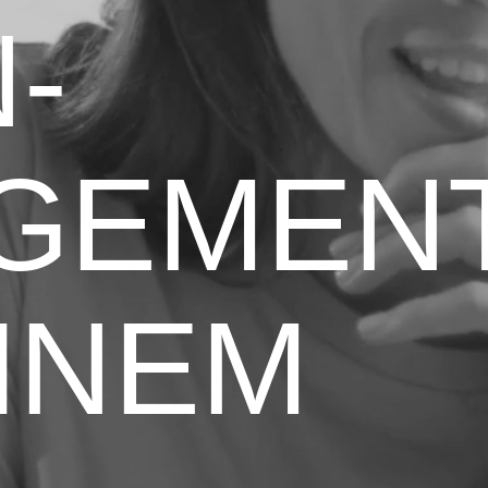
­
GEMEN
INEM