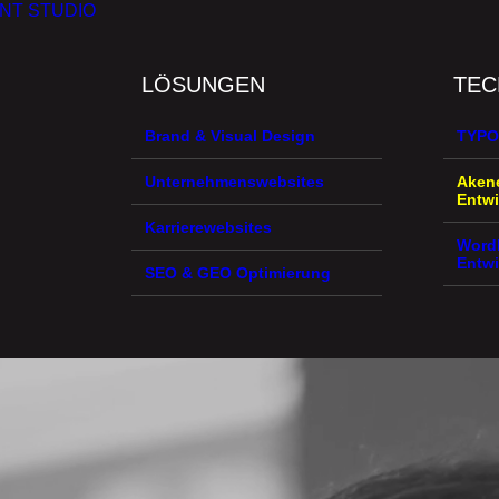
NT STUDIO
LÖSUNGEN
TEC
Brand & Visual Design
TYPO
Unternehmenswebsites
Aken
Entw
Karrierewebsites
Word
Entw
SEO & GEO Optimierung