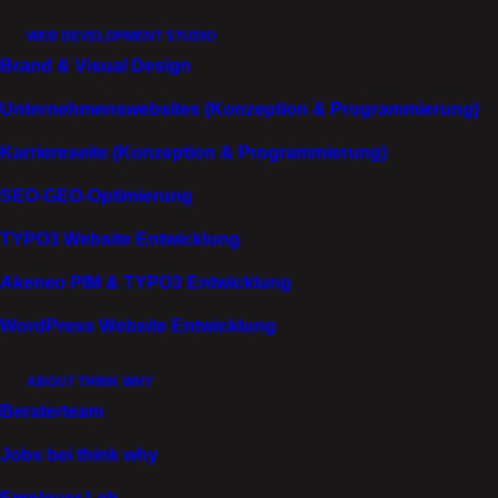
Touchpoint baut auf dem letzten auf.
WEB DEVELOPMENT STUDIO
Brand & Visual Design
SO ENTSTEHT MARKENAUFBAU MIT
SUBSTANZ.
Einer, der Aufmerksamkeit in echtes
Unternehmenswebsites (Konzeption & Programmierung)
Interesse verwandelt. Und messbar zur Conversion
beiträgt.
Karriereseite (Konzeption & Programmierung)
Kampagnen, die bleiben.
SEO-GEO-Optimierung
TYPO3 Website Entwicklung
Akeneo PIM & TYPO3 Entwicklung
WordPress Website Entwicklung
ABOUT THINK WHY
Beraterteam
EMPLOYER
BRANDING
Jobs bei think why