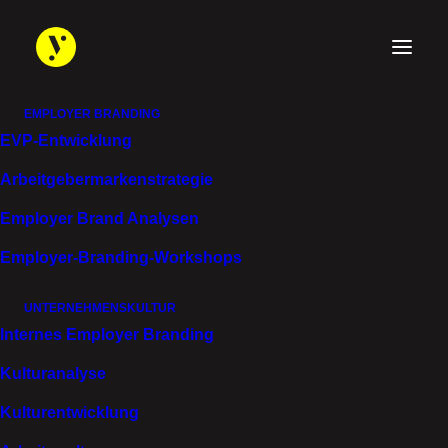
EMPLOYER BRANDING
EVP-Entwicklung
Arbeitgebermarken­strategie
EMPLOYER BRANDING KAMPAGNEN
Employer Brand Analysen
IDENTITÄT, DIE MAN
Employer-Branding-Workshops
WIEDER­ERKENNT.
UNTERNEHMENSKULTUR
Internes Employer Branding
Kulturanalyse
Kulturentwicklung