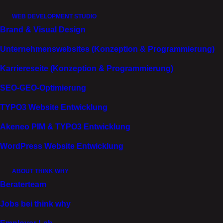
tickende Zeitbombe.
WEB DEVELOPMENT STUDIO
Brand & Visual Design
Die Lösung: Eine sichere Umgebung.
Unternehmenswebsites (Konzeption & Programmierung)
Statt KI zu verbieten, stellt ihr eine sichere Plattform
Karriereseite (Konzeption & Programmierung)
bereit. Eine, in der eure Teams produktiv mit KI
arbeiten können. Ohne Datenleck. Ohne
SEO-GEO-Optimierung
Compliance-Risiko.
TYPO3 Website Entwicklung
Plattformen wie Langdock oder Nubacón bieten
Akeneo PIM & TYPO3 Entwicklung
genau das: DSGVO-konforme KI-Umgebungen, in
denen Daten geschützt bleiben. In denen
WordPress Website Entwicklung
Unternehmen steuern können, was passiert. Und in
denen Mitarbeiter trotzdem die Tools nutzen, die sie
ABOUT THINK WHY
brauchen.
Beraterteam
Jobs bei think why