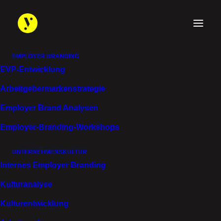
EMPLOYER BRANDING
EVP-Entwicklung
Arbeitgebermarken­strategie
KI EINSATZ IN UNTERNEHMEN
Employer Brand Analysen
SICHERES ARBEITEN MIT
Employer-Branding-Workshops
KI IN UNTERNEHMEN
UNTERNEHMENSKULTUR
Internes Employer Branding
Kulturanalyse
Kulturentwicklung