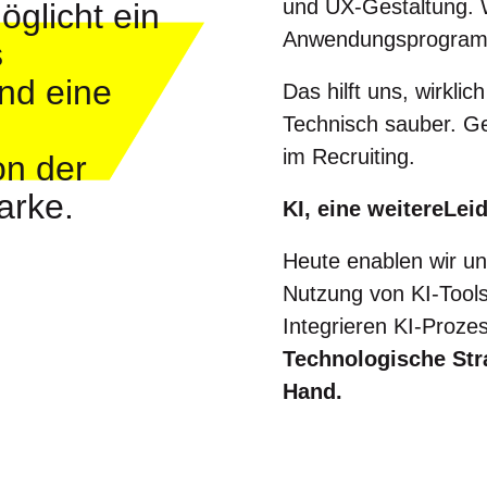
und UX-Gestaltung. 
glicht ein
Anwendungsprogram
s
nd eine
Das hilft uns, wirkli
Technisch sauber. Ge
im Recruiting.
n der
arke.
KI, eine weitereLei
Heute enablen wir un
Nutzung von KI-Tools
Integrieren KI-Proze
Technologische Str
Hand.