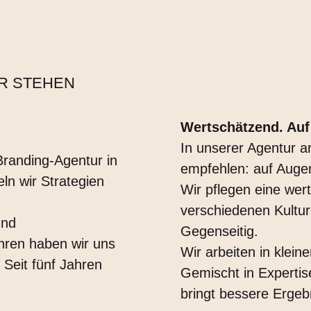
R STEHEN
Wertschätzend. Au
In unserer Agentur a
Branding-Agentur in
empfehlen: auf Auge
eln wir Strategien
Wir pflegen eine we
verschiedenen Kultur
und
Gegenseitig.
hren haben wir uns
Wir arbeiten in klei
Seit fünf Jahren
Gemischt in Expertis
bringt bessere Ergeb