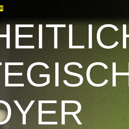
R
EITLIC
TEGISC
OYER