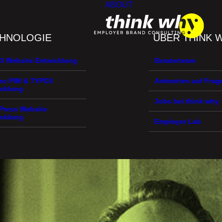
ABOUT
HNOLOGIE
ÜBER THINK 
3 Website Entwicklung
Beraterteam
eo PIM & TYPO3
Antworten auf Fra
icklung
Jobs bei think why
Press Website
icklung
Employer Lab