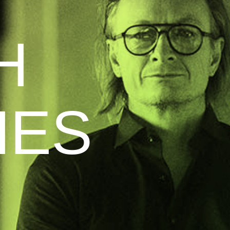
H
HES