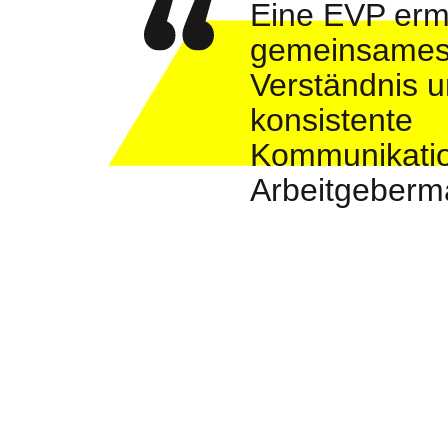
Eine EVP ermö
gemeinsame
Verständnis u
konsistente
Kommunikatio
Arbeitgeberm