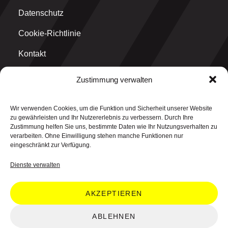
Datenschutz
Cookie-Richtlinie
Kontakt
Zustimmung verwalten
MAIN OFFICE
Wir verwenden Cookies, um die Funktion und Sicherheit unserer Website
think why GmbH
zu gewährleisten und Ihr Nutzererlebnis zu verbessern. Durch Ihre
Graf-Ulrich-Straße 1
Zustimmung helfen Sie uns, bestimmte Daten wie Ihr Nutzungsverhalten zu
71229 Leonberg
verarbeiten. Ohne Einwilligung stehen manche Funktionen nur
eingeschränkt zur Verfügung.
Dienste verwalten
AKZEPTIEREN
© 2026 think why GmbH. All rights reserved.
ABLEHNEN