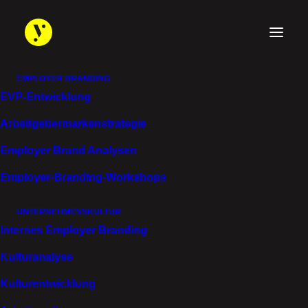
EMPLOYER BRANDING
EVP-Entwicklung
Württembergische Gemeinde-Versicherung a. G.
Arbeitgebermarken­strategie
EINE ARBEIT­GEBER­
Employer Brand Analysen
MARKE, DIE
Employer-Branding-Workshops
HALTUNG ZEIGT
UNTERNEHMENSKULTUR
Internes Employer Branding
Kulturanalyse
Kulturentwicklung