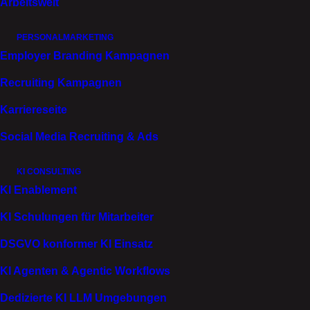
Arbeitswelt
Branche
PERSONALMARKETING
Versicherungen
Employer Branding Kampagnen
Recruiting Kampagnen
Leistungen
Karriereseite
Employer Branding
Kommunikationskonzept
Social Media Recruiting & Ads
Foto-/Videoshooting
Karrierewebsite
Kampagnenentwicklung
KI CONSULTING
KI Enablement
KI Schulungen für Mitarbeiter
DSGVO konformer KI Einsatz
Die WGV (Württembergische Gemeinde-
KI Agenten & Agentic Workflows
Versicherungen a.G.) zählt zu den traditionsreichsten
Versicherungsgesellschaften des Landes und steht
Dedizierte KI LLM Umgebungen