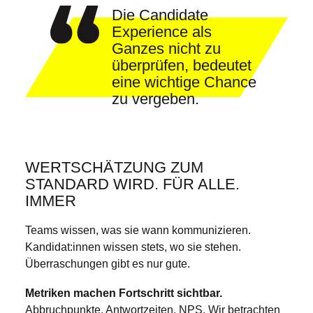
Die Candidate
Experience als
Ganzes nicht zu
überprüfen, bedeutet
eine wichtige Chance
zu vergeben.
WERTSCHÄTZUNG ZUM
STANDARD WIRD. FÜR ALLE.
IMMER
Teams wissen, was sie wann kommunizieren.
Kandidat:innen wissen stets, wo sie stehen.
Überraschungen gibt es nur gute.
Metriken machen Fortschritt sichtbar.
Abbruchpunkte. Antwortzeiten. NPS. Wir betrachten