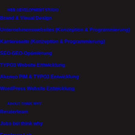
WEB DEVELOPMENT STUDIO
WEIL MENSCHEN SICH GESEHEN FÜHLEN.
Weil
Brand & Visual Design
Respekt spürbar wird. Weil Versprechen gehalten
werden.
Unternehmenswebsites (Konzeption & Programmierung)
Experience, die überzeugt.
Karriereseite (Konzeption & Programmierung)
SEO-GEO-Optimierung
TYPO3 Website Entwicklung
Akeneo PIM & TYPO3 Entwicklung
WordPress Website Entwicklung
CANDIDATE
ABOUT THINK WHY
EXPERIENCE
Beraterteam
(OPTIMIERUNG)
Jobs bei think why