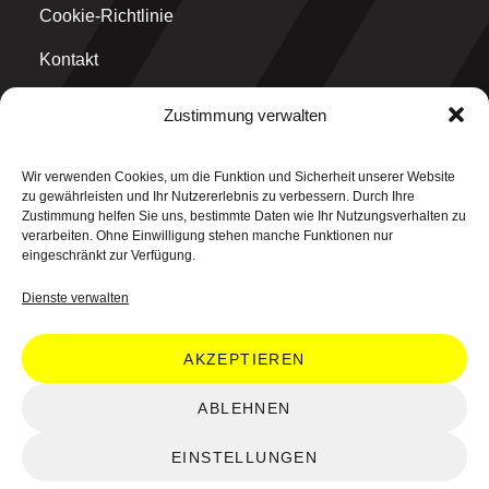
Cookie-Richtlinie
Kontakt
Zustimmung verwalten
MAIN OFFICE
Wir verwenden Cookies, um die Funktion und Sicherheit unserer Website
think why GmbH
zu gewährleisten und Ihr Nutzererlebnis zu verbessern. Durch Ihre
Graf-Ulrich-Straße 1
Zustimmung helfen Sie uns, bestimmte Daten wie Ihr Nutzungsverhalten zu
71229 Leonberg
verarbeiten. Ohne Einwilligung stehen manche Funktionen nur
eingeschränkt zur Verfügung.
Dienste verwalten
AKZEPTIEREN
© 2026 think why GmbH. All rights reserved.
ABLEHNEN
48.802084° N, 9.015572° E
EINSTELLUNGEN