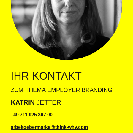
IHR KONTAKT
ZUM THEMA EMPLOYER BRANDING
KATRIN
JETTER
+49 711 925 367 00
arbeitgebermarke@think-why.com