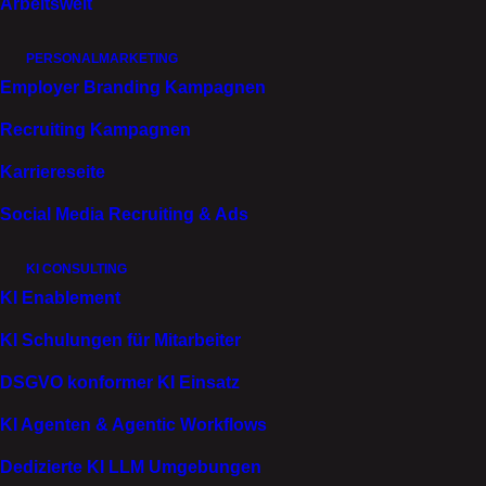
Arbeitswelt
Branche
Automotive, Softwareentwicklung
PERSONALMARKETING
Employer Branding Kampagnen
Leistungen
Recruiting Kampagnen
Employer Branding
Karrierewebsite
Karriereseite
Social Media Recruiting & Ads
Partner
Tobias Kuberski (Foto)
KI CONSULTING
Paul Klinar (Film)
KI Enablement
KI Schulungen für Mitarbeiter
DSGVO konformer KI Einsatz
KI Agenten & Agentic Workflows
Wir haben die Corporate Brand von ETAS mit der
Employer Brand verzahnt. So entsteht ein
Dedizierte KI LLM Umgebungen
konsistenter Auftritt, der intern wie extern Vertrauen