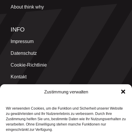
About think why
INFO
Impressum
Datenschutz
Cookie-Richtlinie
Kontakt
Zustimmung verwalten
MAIN OFFICE
Wir verwenden Cookies, um die Funktion und Sicherheit unserer Website
think why GmbH
zu gewährleisten und Ihr Nutzererlebnis zu verbessern. Durch Ihre
Graf-Ulrich-Straße 1
Zustimmung helfen Sie uns, bestimmte Daten wie Ihr Nutzungsverhalten zu
71229 Leonberg
verarbeiten. Ohne Einwilligung stehen manche Funktionen nur
eingeschränkt zur Verfügung.