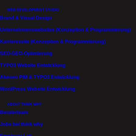
schafft. Die Markenwerte werden greifbar, die Kultur
WEB DEVELOPMENT STUDIO
spürbar. Für Bewerber wird sichtbar, dass sie Teil
Brand & Visual Design
von etwas Großem werden können.
Unternehmenswebsites (Konzeption & Programmierung)
MARKE TRIFFT MENSCH
Karriereseite (Konzeption & Programmierung)
SEO-GEO-Optimierung
TYPO3 Website Entwicklung
Akeneo PIM & TYPO3 Entwicklung
WordPress Website Entwicklung
ABOUT THINK WHY
Beraterteam
Jobs bei think why