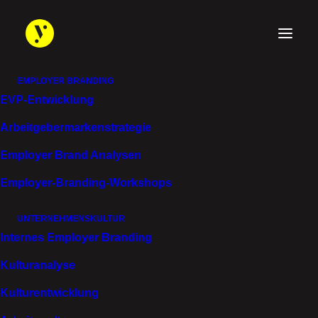
EMPLOYER BRANDING
EVP-Entwicklung
ETAS GmbH
Arbeitgebermarken­strategie
NEUE WEGE GEHEN.
Employer Brand Analysen
CHANCEN
Employer-Branding-Workshops
GESTALTEN.
UNTERNEHMENSKULTUR
Internes Employer Branding
Kulturanalyse
Kulturentwicklung