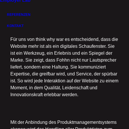
Employer Lab
die Komplexität der Inhalte die Nutzer nicht
überfordert. Alles ist klar strukturiert, intuitiv
REFERENZEN
bedienbar und dennoch reich an Details, die den
KONTAKT
hohen Anspruch der Marke transportieren.
Für uns von think why war es entscheidend, dass die
Website mehr ist als ein digitales Schaufenster. Sie
ist ein Werkzeug, ein Erlebnis und ein Spiegel der
Marke. Sie zeigt, dass Fohhn nicht nur Lautsprecher
liefert, sondern eine Haltung. Sie kommuniziert
Expertise, die greifbar wird, und Service, der spürbar
ist. So wird jede Interaktion auf der Website zu einem
Moment, in dem Qualität, Leidenschaft und
Innovationskraft erlebbar werden.
Mit der Anbindung des Produktmanagementsystems