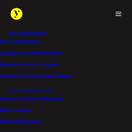
EMPLOYER BRANDING
EVP-Entwicklung
Fohhn Audio AG
Arbeitgebermarken­strategie
MASSGE­SCHNEI­D
Employer Brand Analysen
ERTE LÖSUNGEN F
Employer-Branding-Workshops
ÜR HÖCHSTEN K
UNTERNEHMENSKULTUR
LANG
Internes Employer Branding
Kulturanalyse
Kulturentwicklung