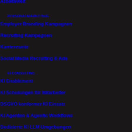
Arbeitswelt
PERSONALMARKETING
Branche
Employer Branding Kampagnen
Audio‑/Beschallungstechnik und
Recruiting Kampagnen
Elektronik
Karriereseite
Leistungen
Social Media Recruiting & Ads
Corporate Website
KI CONSULTING
KI Enablement
KI Schulungen für Mitarbeiter
Fohhn steht seit 25 Jahren für professionelle
DSGVO konformer KI Einsatz
Lautsprechersysteme, die jede mobile Beschallung
KI Agenten & Agentic Workflows
und Festinstallation zur Referenz machen. Hinter
jedem Produkt steckt ein kompromissloser Anspruch
Dedizierte KI LLM Umgebungen
an Qualität, Präzision und Performance. Wir von