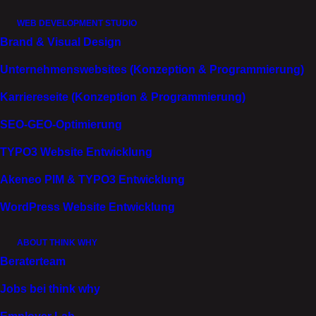
Leitplanken, die führen.
WEB DEVELOPMENT STUDIO
Brand & Visual Design
Diese Architektur wird konsistent erlebbar. Über die
Unternehmenswebsites (Konzeption & Programmierung)
Karriereseite. Stellenanzeigen. Social. Interviews.
Überall.
Karriereseite (Konzeption & Programmierung)
So entsteht Wiedererkennung statt Einheitsbrei.
SEO-GEO-Optimierung
Orientierung für Führung und HR. Und für
TYPO3 Website Entwicklung
Kandidat:innen eine schnelle, überzeugende Antwort
auf die Frage:
„WARUM GENAU IHR?»
Akeneo PIM & TYPO3 Entwicklung
Das Ergebnis ist ein prägnantes Arbeitgeberprofil.
WordPress Website Entwicklung
Mit Prioritäten. Mit einer umsetzbaren Roadmap, die
Differenzierung in Wirkung übersetzt.
ABOUT THINK WHY
Beraterteam
Kante, die sich lohnt.
Jobs bei think why