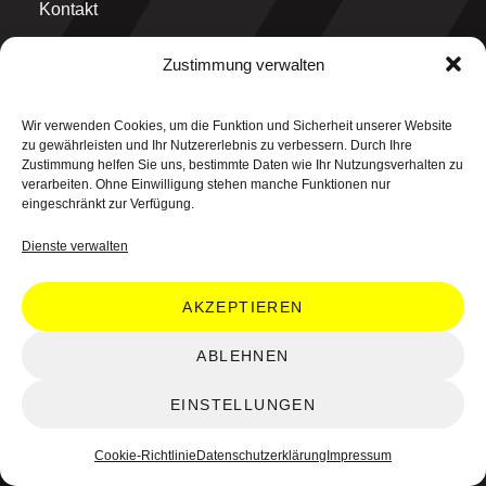
Kontakt
Zustimmung verwalten
MAIN OFFICE
Wir verwenden Cookies, um die Funktion und Sicherheit unserer Website
think why GmbH
zu gewährleisten und Ihr Nutzererlebnis zu verbessern. Durch Ihre
Graf-Ulrich-Straße 1
Zustimmung helfen Sie uns, bestimmte Daten wie Ihr Nutzungsverhalten zu
71229 Leonberg
verarbeiten. Ohne Einwilligung stehen manche Funktionen nur
eingeschränkt zur Verfügung.
Dienste verwalten
AKZEPTIEREN
© 2026 think why GmbH. All rights reserved.
ABLEHNEN
48.802084° N, 9.015572° E
EINSTELLUNGEN
Cookie-Richtlinie
Datenschutzerklärung
Impressum