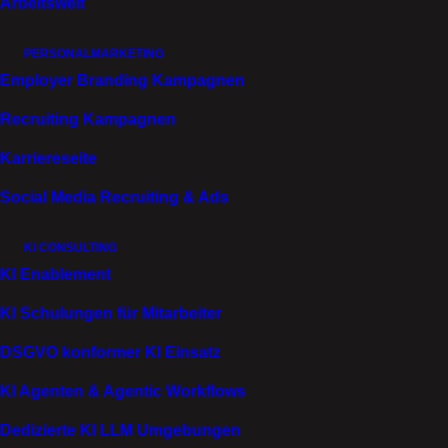
Arbeitswelt
DIFFERENZIERUNG WIRKT WENN SIE
ERKENNBAR IST
PERSONALMARKETING
Employer Branding Kampagnen
Wenn sie nicht austauschbar klingt. Wenn sie zu
Recruiting Kampagnen
euch gehört.
Karriereseite
WIR VERDICHTEN EURE IDENTITÄT
, Kultur und
Leistungsversprechen zu einem Profil, das im
Social Media Recruiting & Ads
Talentmarkt eindeutig Position bezieht.
KI CONSULTING
Dabei prüfen wir:
KI Enablement
Welche Narrative besetzen eure Wettbewerber? Wo
liegen Weißräume? Welche Proofs tragen eure
KI Schulungen für Mitarbeiter
Besonderheit? Aufgaben und Wirkung. Entwicklung.
Führung. Zusammenarbeit.
DSGVO konformer KI Einsatz
KI Agenten & Agentic Workflows
Daraus
FORMEN
wir
EINE KLARE
MARKENARCHITEKTUR
. Mit Tonalität, die zu euch
Dedizierte KI LLM Umgebungen
passt. Mit Botschaften, die wirken. Mit visuellen